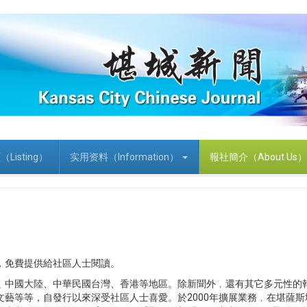
Listing）
实用资料（Information）
報社簡介（About Us）
，免費提供給社區人士閱讀。
﹑中國大陸、中華民國台灣、香港等地區。除新聞外﹐還有其它多元性的
藝等等，自發行以來深受社區人士喜愛。於2000年擴展業務﹐在堪薩斯