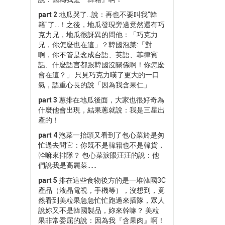
part 2
地瓜哭了…說：再也不要叫我"韓
籍"了…！之後，地瓜發現旁邊竟然還有巧
克力兄，地瓜很訝異的問他：「巧克力
兄，你怎麼也在這」？韓國泡菜:「對
啊，你不管是念成台語、英語、菲律賓
話、什麼語言都跟韓國沒關係啊！你怎麼
會在這？」 只見巧克力嘆了更大的一口
氣，語重心長的說「因為我含果仁」
part 3
蔥排在地瓜後面，大家也很好奇為
什麼他會出現，結果蔥就說：我是三星出
產的！
part 4
泡菜一抬頭又看到了包心菜於是匆
忙過去問它：你既不是韓籍也不是韓貨，
幹嘛來排隊？ 包心菜淚眼汪汪的說：他
們說我是高麗菜......
part 5
排在這些食物後方的是一堆韓國3C
產品（液晶電視，手機等），沒想到，竟
然看到美粒果急急忙忙跑過來插隊，眾人
說妳又不是韓國製品，妳來幹嘛？ 美粒
果非常委屈的說：因為我『含果肉』啊！