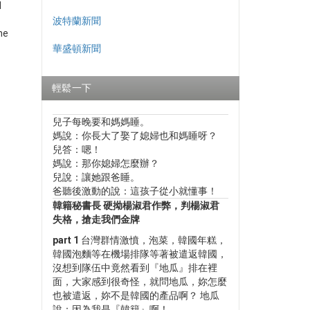
d
波特蘭新聞
he
華盛頓新聞
輕鬆一下
兒子每晚要和媽媽睡。
媽說：你長大了娶了媳婦也和媽睡呀？
兒答：嗯！
媽說：那你媳婦怎麼辦？
兒說：讓她跟爸睡。
爸聽後激動的說：這孩子從小就懂事！
韓籍秘書長 硬拗楊淑君作弊，判楊淑君
失格，搶走我們金牌
part 1
台灣群情激憤，泡菜，韓國年糕，
韓國泡麵等在機場排隊等著被遣返韓國，
沒想到隊伍中竟然看到『地瓜』排在裡
面，大家感到很奇怪，就問地瓜，妳怎麼
也被遣返，妳不是韓國的產品啊？ 地瓜
說：因為我是『韓籍』啊！