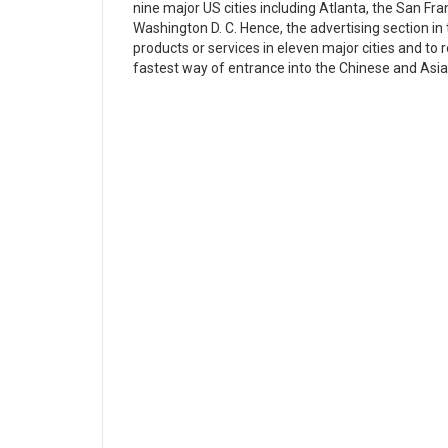
nine major US cities including Atlanta, the San Fra
Washington D. C. Hence, the advertising section in
products or services in eleven major cities and to r
fastest way of entrance into the Chinese and Asia