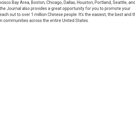
ncisco Bay Area, Boston, Chicago, Dallas, Houston, Portland, Seattle, an
 the Journal also provides a great opportunity for you to promote your
each out to over 1 million Chinese people. It's the easiest, the best and t
n communities across the entire United States.