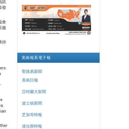
地區
添發
協會
區服
秉持
美南報系電子報
pers
聖路易新聞
a
美南日報
r
亞特蘭大新聞
se
波士頓新聞
ea.
sian
芝加哥時報
other
達拉斯時報