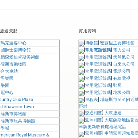
旅遊景點
實用資料
荷馬克遊客中心
[
博物館
]
密蘇里主要博物館
美國爵士樂博物館
[
常用電話號碼
]
電力公司
尼爾森愛迪肯斯美術館
[
常用電話號碼
]
天然氣公司
堪薩斯市動物園
[
常用電話號碼
]
自來水公司
聯合大車站
[
常用電話號碼
]
電話公司
世界樂園
[
常用電話號碼
]
有線電視
水樂園
[
常用電話號碼
]
郵局
皇冠中心
[
常用電話號碼
]
垃圾公司
ountry Club Plaza
[
里程表
]
堪薩斯市至至附近
距離
ld Shawnee Town
[
交通相關
]
大眾捷運
堪薩斯市博物館
[
駕照相關
]
大堪薩斯地區駕
堪薩斯市玩具博物館
車牌更新收費處地址電話
科學城
[
駕照相關
]
申請駕照須知及
merican Royal Museum &