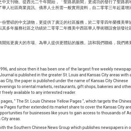
之中文刊物。從西元二千年開始，「聖路易新聞」更成功的發行了聖路易
了華人社區商業資訊、僑界人士所需一般實用資料，自二零零三年起還增
一份豐碩的中文讀物，更提供了廣泛的社區服務，於二零零四年榮獲美華
以其多年服務社區之功績於二零零二年獲美中西區華人學術聯誼會頒發社
商開拓更廣大的市場、為華人提供更體貼的服務。請和我們聯絡，我們將
。
1996, and since then it has been one of the largest free weekly newspa
urnal is published in the greater St. Louis and Kansas City areas with 
sas City, the paper is published under the name of Kansas City Chinese
venings to oriental markets, restaurants, gift shops, bakeries and othe
reely available to any interested reader.
 pages, '' The St. Louis Chinese Yellow Pages ", which targets the Chine
w Pages further extended its market share to cover the Kansas City ar
portunities for businesses like yours to gain access to thousands of A
 City areas.
d with the Southern Chinese News Group which publishes newspapers in 