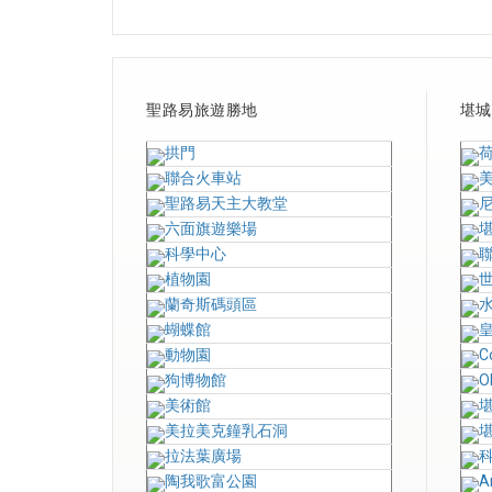
聖路易旅遊勝地
堪城
拱門
聯合火車站
聖路易天主大教堂
六面旗遊樂場
科學中心
植物園
蘭奇斯碼頭區
蝴蝶館
動物園
C
狗博物館
O
美術館
美拉美克鐘乳石洞
拉法葉廣場
陶我歌富公園
A