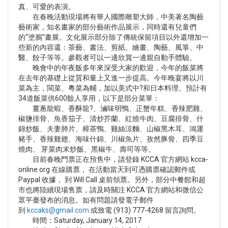
真、可愛的表演。
在春晚活動現場將有華人國際雕塑大師，中美著名陶藝
藝術家，知名畫家的部分藝術作品展示，同時還有兒童們
的“塗鴉”畫展。文化展示部分除了傳統保留項目以外還增加一
些新的內容還：茶藝、書法、剪紙、繪畫、陶藝、風箏、中
醫、餃子等等。參觀者可以一邊欣賞一邊親自動手體驗。
晚會中的年夜飯多年來深受大家的歡迎，今年的飯菜將
在去年的基礎上從質和量上又進一步提高。今年晚宴將以川
菜為主，閩菜、粵菜為輔，加以美式中?和日本料理。預計有
34道飯菜供600餘人享用，以下是部分菜單：
薑蔥龍蝦、香酥龍?、滷味明鴨、正蟹年糕、香辣肥雞、
椒鹽排骨、魚香茄子、清炒芥蘭、紅燒牛肉、豆腐排骨、什
錦炒飯、夫妻肺片、樟茶鴨、雞絲涼麵、山椒黑木耳、鴻運
豬手、香辣雞翅、海味什錦、川椒魚片、孜然豚骨、四季豆
燒肉、 芽菜肉末炒飯、黑椒牛、壽司等等。
目前春晚門票正在預售中，請登錄 KCCA 官方網站 kcca-
online.org 在線購票， 在活動當天到可憑購票確認郵件或
Paypal 收據， 到 Will Call 桌前領票。另外，部分中餐館和超
市也將陸續現場售票，請及時關注 KCCA 官方網站和微信公
眾平臺發布的消息。如有問題請發電子郵件
到
kccaks@gmail.com
或致電 (913) 777-4268 留言詢問。
時間：Saturday, January 14, 2017