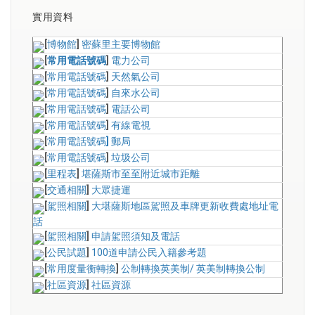
實用資料
[
博物館
]
密蘇里主要博物館
[
常用電話號碼
]
電力公司
[
常用電話號碼
]
天然氣公司
[
常用電話號碼
]
自來水公司
[
常用電話號碼
]
電話公司
[
常用電話號碼
]
有線電視
[
常用電話號碼
]
郵局
[
常用電話號碼
]
垃圾公司
[
里程表
]
堪薩斯市至至附近城市距離
[
交通相關
]
大眾捷運
[
駕照相關
]
大堪薩斯地區駕照及車牌更新收費處地址電
話
[
駕照相關
]
申請駕照須知及電話
[
公民試題
]
100道申請公民入籍參考題
[
常用度量衡轉換
]
公制轉換英美制
/
英美制轉換公制
[
社區資源
]
社區資源