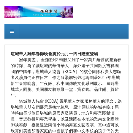
堪城華人雞年春節晚會將於元月十四日隆重登場
猴年將盡， 金雞欲啼! 轉眼又到了千家萬戶辭舊歲迎新春
的時節。為了讓堪城的華僑華人、海外遊子共同歡度吉祥團
圓的中國年，堪城華人協會（KCCA）的核心團隊和廣大志願
者及演員們正在日常工作之餘緊鑼密鼓地籌劃著2017年堪城
新年春節晚會、年夜飯、和中國傳統文化系列展示。屆時堪
城華人同胞、美國朋友將歡聚一堂，賞春晚、品佳餚、賀雞
年。
堪城華人協會 (KCCA) 秉承華人之家服務華人的理念，為
堪城華人朋友們展示最接地氣兒，原汁原味的堪城春晚！屆
時將由長期旅居堪城的原國家級演員，地方和專業團體演
員，音樂教授和專業學生，以及活躍在本地的業余文化團體
聯袂奉獻一臺長達近兩個小時的舞臺文藝表演。其中還可以
欣賞到美國領養家庭的中國孩子們和中文學校的孩子們的天