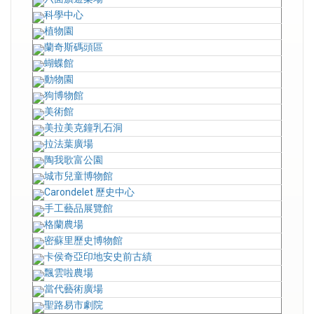
科學中心
植物園
蘭奇斯碼頭區
蝴蝶館
動物園
狗博物館
美術館
美拉美克鐘乳石洞
拉法葉廣場
陶我歌富公園
城市兒童博物館
Carondelet 歷史中心
手工藝品展覽館
格蘭農場
密蘇里歷史博物館
卡侯奇亞印地安史前古績
飄雲啦農場
當代藝術廣場
聖路易市劇院