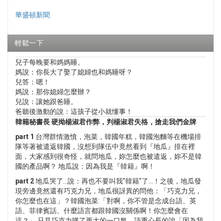
華盛頓新聞
輕鬆一下
兒子每晚要和媽媽睡。
媽說：你長大了娶了媳婦也和媽睡呀？
兒答：嗯！
媽說：那你媳婦怎麼辦？
兒說：讓她跟爸睡。
爸聽後激動的說：這孩子從小就懂事！
韓籍秘書長 硬拗楊淑君作弊，判楊淑君失格，搶走我們金牌
part 1
台灣群情激憤，泡菜，韓國年糕，韓國泡麵等在機場排
隊等著被遣返韓國，沒想到隊伍中竟然看到『地瓜』排在裡
面，大家感到很奇怪，就問地瓜，妳怎麼也被遣返，妳不是韓
國的產品啊？ 地瓜說：因為我是『韓籍』啊！
part 2
地瓜哭了…說：再也不要叫我"韓籍"了…！之後，地瓜發
現旁邊竟然還有巧克力兄，地瓜很訝異的問他：「巧克力兄，
你怎麼也在這」？韓國泡菜:「對啊，你不管是念成台語、英
語、菲律賓話、什麼語言都跟韓國沒關係啊！你怎麼會在
這？」 只見巧克力嘆了更大的一口氣，語重心長的說「因為我