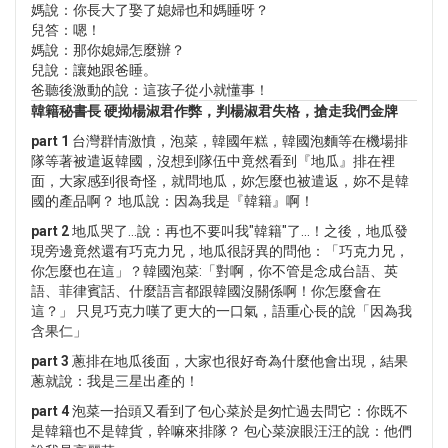
媽說：你長大了娶了媳婦也和媽睡呀？
兒答：嗯！
媽說：那你媳婦怎麼辦？
兒說：讓她跟爸睡。
爸聽後激動的說：這孩子從小就懂事！
韓籍秘書長 硬拗楊淑君作弊，判楊淑君失格，搶走我們金牌
part 1
台灣群情激憤，泡菜，韓國年糕，韓國泡麵等在機場排
隊等著被遣返韓國，沒想到隊伍中竟然看到『地瓜』排在裡
面，大家感到很奇怪，就問地瓜，妳怎麼也被遣返，妳不是韓
國的產品啊？ 地瓜說：因為我是『韓籍』啊！
part 2
地瓜哭了…說：再也不要叫我"韓籍"了…！之後，地瓜發
現旁邊竟然還有巧克力兄，地瓜很訝異的問他：「巧克力兄，
你怎麼也在這」？韓國泡菜:「對啊，你不管是念成台語、英
語、菲律賓話、什麼語言都跟韓國沒關係啊！你怎麼會在
這？」 只見巧克力嘆了更大的一口氣，語重心長的說「因為我
含果仁」
part 3
蔥排在地瓜後面，大家也很好奇為什麼他會出現，結果
蔥就說：我是三星出產的！
part 4
泡菜一抬頭又看到了包心菜於是匆忙過去問它：你既不
是韓籍也不是韓貨，幹嘛來排隊？ 包心菜淚眼汪汪的說：他們