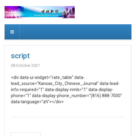
script
08 October 2021
<div data-ui-widget="rate_table" data-
lead_source="Kansas_City_Chinese_Journal" data-lead-
info-required="1" data-display-nmls="1" data-display-
phone="1" data-display-phone_number="(816) 888-7000"
data-language="zh"></div>