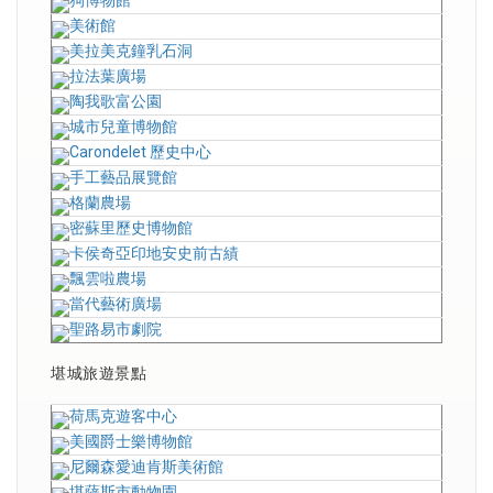
美術館
美拉美克鐘乳石洞
拉法葉廣場
陶我歌富公園
城市兒童博物館
Carondelet 歷史中心
手工藝品展覽館
格蘭農場
密蘇里歷史博物館
卡侯奇亞印地安史前古績
飄雲啦農場
當代藝術廣場
聖路易市劇院
堪城旅遊景點
荷馬克遊客中心
美國爵士樂博物館
尼爾森愛迪肯斯美術館
堪薩斯市動物園