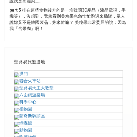
說我是高麗菜......
part 5
排在這些食物後方的是一堆韓國3C產品（液晶電視，手
機等），沒想到，竟然看到美粒果急急忙忙跑過來插隊，眾人
說妳又不是韓國製品，妳來幹嘛？ 美粒果非常委屈的說：因為
我『含果肉』啊！
聖路易旅遊勝地
拱門
聯合火車站
聖路易天主大教堂
六面旗遊樂場
科學中心
植物園
蘭奇斯碼頭區
蝴蝶館
動物園
狗博物館