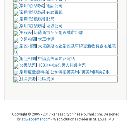
[
常用電話號碼
]
電話公司
[
常用電話號碼
]
有線電視
[
常用電話號碼
]
郵局
[
常用電話號碼
]
垃圾公司
[
里程表
]
堪薩斯市至至附近城市距離
[
交通相關
]
大眾捷運
[
駕照相關
]
大堪薩斯地區駕照及車牌更新收費處地址電
話
[
駕照相關
]
申請駕照須知及電話
[
公民試題
]
100道申請公民入籍參考題
[
常用度量衡轉換
]
公制轉換英美制
/
英美制轉換公制
[
社區資源
]
社區資源
Copyright © 2005 - 2017 kansascitychinesejournal.com. Designed
by
stlwebcenter.com
- Web Solution Provider in St. Louis, MO